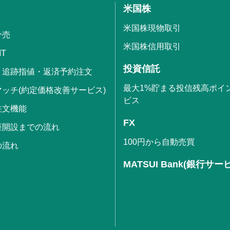
米国株
米国株現物取引
分売
米国株信用取引
IT
投資信託
・追跡指値・返済予約注文
最大1%貯まる投信残高ポイ
ッチ(約定価格改善サービス)
ビス
注文機能
FX
座開設までの流れ
100円から自動売買
の流れ
MATSUI Bank(銀行サー