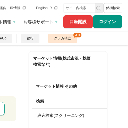
案内・IR情報
English IR
銘柄検索
口座開設
ログイン
ト情報
お客様サポート
DeCo
銀行
クレカ積立
マーケット情報(株式市況・株価
検索など)
マーケット情報 その他
検索
絞込検索(スクリーニング)