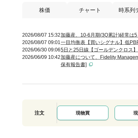
株価
チャート
時系列
2026/08/07 15:32
加藤産、10-6月期(3Q累計)経常
2026/08/07 09:01
一目均衡表【買いシグナル】低PBR
2026/06/30 09:06
5日と25日線【ゴールデンクロス】低
2026/06/09 10:42
加藤産について、Fidelity Manage
保有報告書]
注文
現物買
現