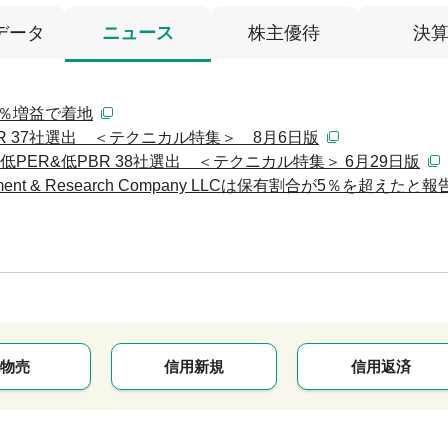
データ
ニュース
株主優待
決
は5％増益で着地
 37社選出 ＜テクニカル特集＞ 8月6日版
PER&低PBR 38社選出 ＜テクニカル特集＞ 6月29日版
ment & Research Company LLCは保有割合が5％を超えたと報
物売
信用新規
信用返済