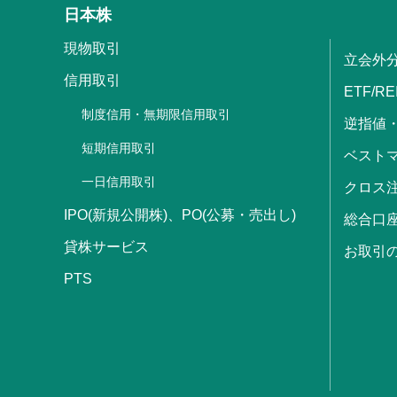
日本株
現物取引
立会外
信用取引
ETF/RE
制度信用・無期限信用取引
逆指値
短期信用取引
ベストマ
一日信用取引
クロス
IPO(新規公開株)、PO(公募・売出し)
総合口
貸株サービス
お取引
PTS