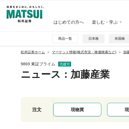
はじめての方へ
楽しむ・学ぶ
商品一覧
日本株
米国株
松井証券ホーム
マーケット情報(株式市況・株価検索など)
加藤
9869 東証プライム
売建可
ニュース
：加藤産業
注文
現物買
現