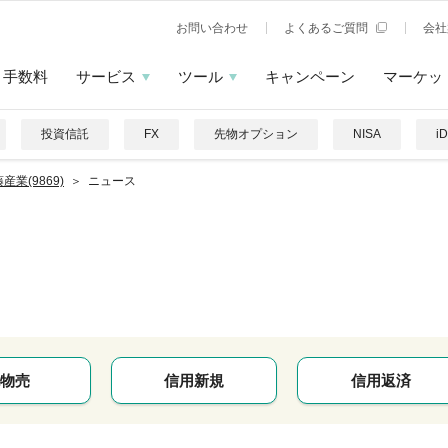
お問い合わせ
よくあるご質問
会社
手数料
サービス
ツール
キャンペーン
マーケッ
投資信託
FX
先物オプション
NISA
i
産業(9869)
ニュース
物売
信用新規
信用返済