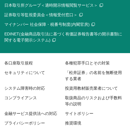
日本取引所グループ＜適時開示情報閲覧サービス＞
証券取引等監視委員会＜情報受付窓口＞
マイナンバー 社会保障・税番号制度(内閣官房)
EDINET(金融商品取引法に基づく有価証券報告書等の開示書類に
関する電子開示システム)
各口座取引規程
各種犯罪手口とその対策
セキュリティについて
「松井証券」の名前を無断使用
する業者
システム障害時の対応
投資用教材販売業者について
コンプライアンス
取扱商品のリスクおよび手数料
等の説明
金融サービス提供法への対応
サイトポリシー
プライバシーポリシー
推奨環境