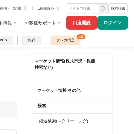
案内・IR情報
English IR
銘柄検索
口座開設
ログイン
ト情報
お客様サポート
DeCo
銀行
クレカ積立
マーケット情報(株式市況・株価
検索など)
マーケット情報 その他
検索
算
絞込検索(スクリーニング)