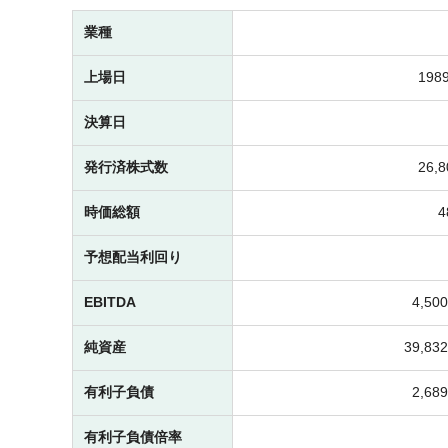
業種
上場日
1989
決算日
発行済株式数
26,
時価総額
予想配当利回り
EBITDA
4,5
純資産
39,8
有利子負債
2,6
有利子負債倍率