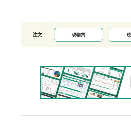
注文
現物買
現