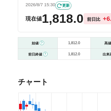
2026/8/7 15:30
更新
1,818.0
+
6
現在値
前日比
1,812.0
始値
高
1,812.0
前日終値
出来
チャート