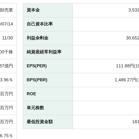
卸売業
資本金
3,5
/07/14
自己資本比率
11/30
利益余剰金
30,6
800千株
純資産経常利益率
487億円
EPS(PER)
111.88円(
1
3.96％
BPS(PBR)
1,486.27円(
00百万円
ROE
32百万円
単元株数
89百万円
最低投資金額
18
6.75％