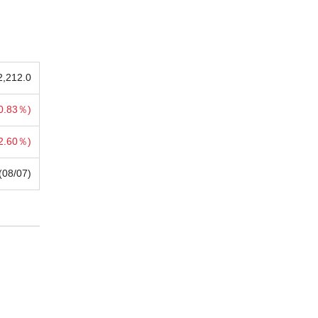
2,212.0
0.83％)
2.60％)
(08/07)