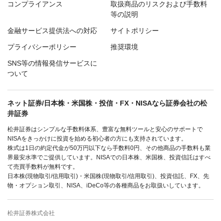
コンプライアンス
取扱商品のリスクおよび手数料
等の説明
金融サービス提供法への対応
サイトポリシー
プライバシーポリシー
推奨環境
SNS等の情報発信サービスに
ついて
ネット証券/日本株・米国株・投信・FX・NISAなら証券会社の松
井証券
松井証券はシンプルな手数料体系、豊富な無料ツールと安心のサポートで
NISAをきっかけに投資を始める初心者の方にも支持されています。
株式は1日の約定代金が50万円以下なら手数料0円、その他商品の手数料も業
界最安水準でご提供しています。NISAでの日本株、米国株、投資信託はすべ
て売買手数料が無料です。
日本株(現物取引/信用取引)・米国株(現物取引/信用取引)、投資信託、FX、先
物・オプション取引、NISA、iDeCo等の各種商品をお取扱いしています。
松井証券株式会社