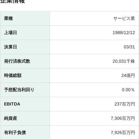
企業情報
業種
サービス業
上場日
1988/12/12
決算日
03/31
発行済株式数
20,031千株
時価総額
24億円
予想配当利回り
0.00％
EBITDA
237百万円
純資産
7,306百万円
有利子負債
7,926百万円