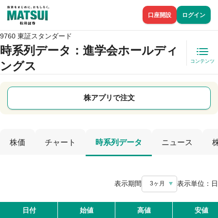
口座開設
ログイン
9760 東証スタンダード
時系列データ
：進学会ホールディ
コンテンツ
ングス
株アプリで注文
株価
チャート
時系列データ
ニュース
表示期間
表示単位：
日
3ヶ月
日付
始値
高値
安値