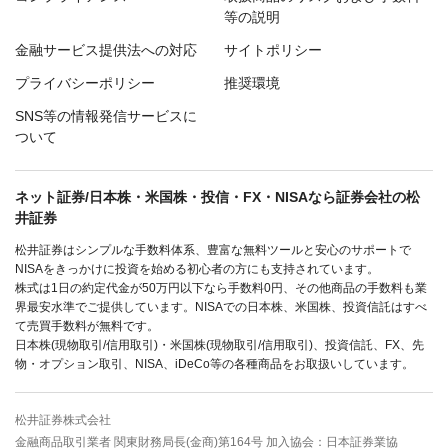
等の説明
金融サービス提供法への対応
サイトポリシー
プライバシーポリシー
推奨環境
SNS等の情報発信サービスに
ついて
ネット証券/日本株・米国株・投信・FX・NISAなら証券会社の松
井証券
松井証券はシンプルな手数料体系、豊富な無料ツールと安心のサポートで
NISAをきっかけに投資を始める初心者の方にも支持されています。
株式は1日の約定代金が50万円以下なら手数料0円、その他商品の手数料も業
界最安水準でご提供しています。NISAでの日本株、米国株、投資信託はすべ
て売買手数料が無料です。
日本株(現物取引/信用取引)・米国株(現物取引/信用取引)、投資信託、FX、先
物・オプション取引、NISA、iDeCo等の各種商品をお取扱いしています。
松井証券株式会社
金融商品取引業者 関東財務局長(金商)第164号 加入協会：日本証券業協