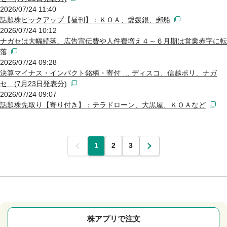
2026/07/24 11:40
話題株ピックアップ【昼刊】：ＫＯＡ、愛媛銀、郵船
2026/07/24 10:12
ナガセは大幅続落、広告宣伝費や人件費増え４～６月期は営業赤字に転
落
2026/07/24 09:28
決算マイナス・インパクト銘柄・寄付 … ディスコ、信越ポリ、ナガ
セ (7月23日発表分)
2026/07/24 09:07
話題株先取り【寄り付き】：テラドローン、大黒屋、ＫＯＡなど
前
1
2
3
次
株アプリで注文