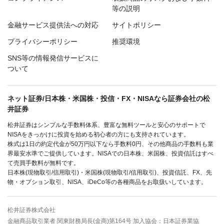
等の説明
金融サービス提供法への対応
サイトポリシー
プライバシーポリシー
推奨環境
SNS等の情報発信サービスに
ついて
ネット証券/日本株・米国株・投信・FX・NISAなら証券会社の松
井証券
松井証券はシンプルな手数料体系、豊富な無料ツールと安心のサポートで
NISAをきっかけに投資を始める初心者の方にも支持されています。
株式は1日の約定代金が50万円以下なら手数料0円、その他商品の手数料も業
界最安水準でご提供しています。NISAでの日本株、米国株、投資信託はすべ
て売買手数料が無料です。
日本株(現物取引/信用取引)・米国株(現物取引/信用取引)、投資信託、FX、先
物・オプション取引、NISA、iDeCo等の各種商品をお取扱いしています。
松井証券株式会社
金融商品取引業者 関東財務局長(金商)第164号 加入協会：日本証券業協