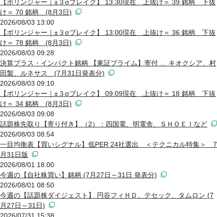
【ボリンジャー｜±３σブレイク】 13:30現在 上抜け＝ 39 銘柄 下抜
け＝ 70 銘柄 (8月3日)
2026/08/03 13:00
【ボリンジャー｜±３σブレイク】 13:00現在 上抜け＝ 36 銘柄 下抜
け＝ 78 銘柄 (8月3日)
2026/08/03 09:28
決算プラス・インパクト銘柄 【東証プライム】寄付 … キオクシア、村
田製、ルネサス (7月31日発表分)
2026/08/03 09:10
【ボリンジャー｜±３σブレイク】 09:09現在 上抜け＝ 18 銘柄 下抜
け＝ 34 銘柄 (8月3日)
2026/08/03 09:08
話題株先取り【寄り付き】（2）：四国電、明電舎、ＳＨＯＥＩなど
2026/08/03 08:54
一目均衡表【買いシグナル】低PER 24社選出 ＜テクニカル特集＞ 7
月31日版
2026/08/01 18:00
今週の【自社株買い】銘柄 (7月27日～31日 発表分)
2026/08/01 08:50
今週の【話題株ダイジェスト】 円谷フィＨＤ、テセック、タムロン (7
月27日～31日)
2026/07/31 15:38