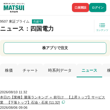
口座開設
ログイン
9507 東証プライム
売建可
ニュース
：四国電力
コンテンツ
株アプリで注文
株価
チャート
時系列データ
ニュース
2026/08/10 11:32
本日の【業種】騰落ランキング ＝ 前引け 【上昇トップ】サービス
業 【下落トップ】石油・石炭 [11:32]
2026/08/06 09:06