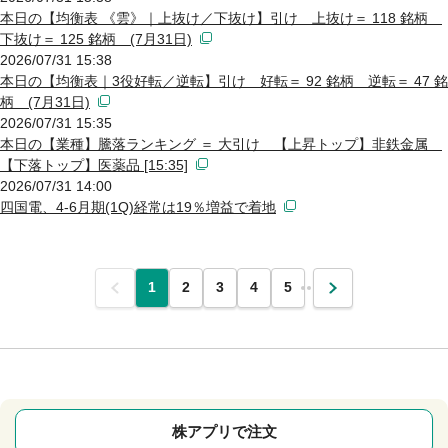
本日の【均衡表 《雲》｜上抜け／下抜け】引け 上抜け＝ 118 銘柄
下抜け＝ 125 銘柄 (7月31日)
2026/07/31 15:38
本日の【均衡表｜3役好転／逆転】引け 好転＝ 92 銘柄 逆転＝ 47 銘
柄 (7月31日)
2026/07/31 15:35
本日の【業種】騰落ランキング ＝ 大引け 【上昇トップ】非鉄金属
【下落トップ】医薬品 [15:35]
2026/07/31 14:00
四国電、4-6月期(1Q)経常は19％増益で着地
前
1
2
3
4
5
…
次
株アプリで注文