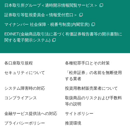
日本取引所グループ＜適時開示情報閲覧サービス＞
証券取引等監視委員会＜情報受付窓口＞
マイナンバー 社会保障・税番号制度(内閣官房)
EDINET(金融商品取引法に基づく有価証券報告書等の開示書類に
関する電子開示システム)
各口座取引規程
各種犯罪手口とその対策
セキュリティについて
「松井証券」の名前を無断使用
する業者
システム障害時の対応
投資用教材販売業者について
コンプライアンス
取扱商品のリスクおよび手数料
等の説明
金融サービス提供法への対応
サイトポリシー
プライバシーポリシー
推奨環境