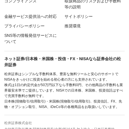
コンプライアンス
取扱商品のリスクおよび手数料
等の説明
金融サービス提供法への対応
サイトポリシー
プライバシーポリシー
推奨環境
SNS等の情報発信サービスに
ついて
ネット証券/日本株・米国株・投信・FX・NISAなら証券会社の松
井証券
松井証券はシンプルな手数料体系、豊富な無料ツールと安心のサポートで
NISAをきっかけに投資を始める初心者の方にも支持されています。
株式は1日の約定代金が50万円以下なら手数料0円、その他商品の手数料も業
界最安水準でご提供しています。NISAでの日本株、米国株、投資信託はすべ
て売買手数料が無料です。
日本株(現物取引/信用取引)・米国株(現物取引/信用取引)、投資信託、FX、先
物・オプション取引、NISA、iDeCo等の各種商品をお取扱いしています。
松井証券株式会社