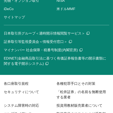
先物・オプション取引
NISA
iDeCo
米ドルMMF
サイトマップ
日本取引所グループ＜適時開示情報閲覧サービス＞
証券取引等監視委員会＜情報受付窓口＞
マイナンバー 社会保障・税番号制度(内閣官房)
EDINET(金融商品取引法に基づく有価証券報告書等の開示書類に
関する電子開示システム)
各口座取引規程
各種犯罪手口とその対策
セキュリティについて
「松井証券」の名前を無断使用
する業者
システム障害時の対応
投資用教材販売業者について