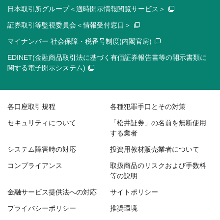
日本取引所グループ＜適時開示情報閲覧サービス＞
証券取引等監視委員会＜情報受付窓口＞
マイナンバー 社会保障・税番号制度(内閣官房)
EDINET(金融商品取引法に基づく有価証券報告書等の開示書類に
関する電子開示システム)
各口座取引規程
各種犯罪手口とその対策
セキュリティについて
「松井証券」の名前を無断使用
する業者
システム障害時の対応
投資用教材販売業者について
コンプライアンス
取扱商品のリスクおよび手数料
等の説明
金融サービス提供法への対応
サイトポリシー
プライバシーポリシー
推奨環境