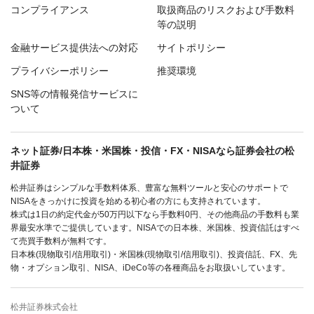
コンプライアンス
取扱商品のリスクおよび手数料
等の説明
金融サービス提供法への対応
サイトポリシー
プライバシーポリシー
推奨環境
SNS等の情報発信サービスに
ついて
ネット証券/日本株・米国株・投信・FX・NISAなら証券会社の松
井証券
松井証券はシンプルな手数料体系、豊富な無料ツールと安心のサポートで
NISAをきっかけに投資を始める初心者の方にも支持されています。
株式は1日の約定代金が50万円以下なら手数料0円、その他商品の手数料も業
界最安水準でご提供しています。NISAでの日本株、米国株、投資信託はすべ
て売買手数料が無料です。
日本株(現物取引/信用取引)・米国株(現物取引/信用取引)、投資信託、FX、先
物・オプション取引、NISA、iDeCo等の各種商品をお取扱いしています。
松井証券株式会社