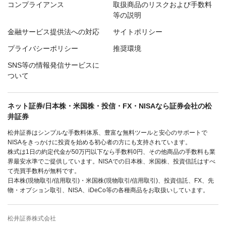
コンプライアンス
取扱商品のリスクおよび手数料
等の説明
金融サービス提供法への対応
サイトポリシー
プライバシーポリシー
推奨環境
SNS等の情報発信サービスに
ついて
ネット証券/日本株・米国株・投信・FX・NISAなら証券会社の松
井証券
松井証券はシンプルな手数料体系、豊富な無料ツールと安心のサポートで
NISAをきっかけに投資を始める初心者の方にも支持されています。
株式は1日の約定代金が50万円以下なら手数料0円、その他商品の手数料も業
界最安水準でご提供しています。NISAでの日本株、米国株、投資信託はすべ
て売買手数料が無料です。
日本株(現物取引/信用取引)・米国株(現物取引/信用取引)、投資信託、FX、先
物・オプション取引、NISA、iDeCo等の各種商品をお取扱いしています。
松井証券株式会社