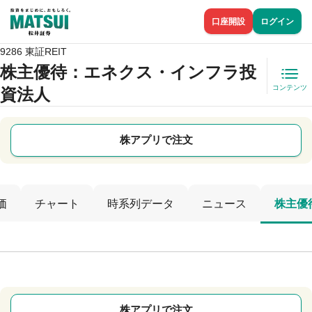
口座開設
ログイン
9286 東証REIT
株主優待
：エネクス・インフラ投
コンテンツ
資法人
株アプリで注文
価
チャート
時系列データ
ニュース
株主優
株アプリで注文