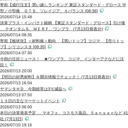
寄前【成行注文】買い越しランキング 東証スタンダード・グロース 中
型／小型株 ＯＴＳ、ソレイジア、Ａバランス [08:36]
2026/07/14 15:48
決算プラス・インパクト銘柄 【東証スタンダード・グロース】引け後
… クオンタムＳ、ＭＥＲＦ、ワンプラ (7月13日発表分)
2026/07/14 08:35
寄前【板状況】＜材料株＞動向 【買いトップ】コジマ 【売りトッ
プ】シリコンスタ [08:35]
2026/07/14 07:30
今朝の注目ニュース！ ★ワンプラ、コジマ、インターアクなどに注
目！
2026/07/13 20:00
【明日の好悪材料】を開示情報でチェック！ (7月13日発表分)
2026/07/13 16:04
ヤマシタＨＤ、今期経常は3％減益へ
2026/07/13 07:50
１３日の主なマーケットイベント
2026/07/13 06:00
本日の決算発表予定 … マネフォ、コスモス薬品、Ｓａｎｓａｎなど 41
社 (7月13日)
2026/07/10 19:16