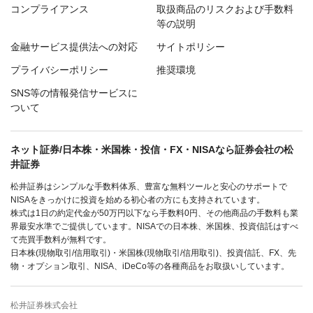
コンプライアンス
取扱商品のリスクおよび手数料
等の説明
金融サービス提供法への対応
サイトポリシー
プライバシーポリシー
推奨環境
SNS等の情報発信サービスに
ついて
ネット証券/日本株・米国株・投信・FX・NISAなら証券会社の松
井証券
松井証券はシンプルな手数料体系、豊富な無料ツールと安心のサポートで
NISAをきっかけに投資を始める初心者の方にも支持されています。
株式は1日の約定代金が50万円以下なら手数料0円、その他商品の手数料も業
界最安水準でご提供しています。NISAでの日本株、米国株、投資信託はすべ
て売買手数料が無料です。
日本株(現物取引/信用取引)・米国株(現物取引/信用取引)、投資信託、FX、先
物・オプション取引、NISA、iDeCo等の各種商品をお取扱いしています。
松井証券株式会社