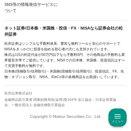
SNS等の情報発信サービスに
ついて
ネット証券/日本株・米国株・投信・FX・NISAなら証券会社の松
井証券
松井証券はシンプルな手数料体系、豊富な無料ツールと安心のサポートで
NISAをきっかけに投資を始める初心者の方にも支持されています。
株式は1日の約定代金が50万円以下なら手数料0円、その他商品の手数料も業
界最安水準でご提供しています。NISAでの日本株、米国株、投資信託はすべ
て売買手数料が無料です。
日本株(現物取引/信用取引)・米国株(現物取引/信用取引)、投資信託、FX、先
物・オプション取引、NISA、iDeCo等の各種商品をお取扱いしています。
松井証券株式会社
金融商品取引業者 関東財務局長(金商)第164号 加入協会：日本証券業協
会、一般社団法人 金融先物取引業協会
Copyright © Matsui Securities Co., Ltd.
メニュー