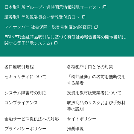
日本取引所グループ＜適時開示情報閲覧サービス＞
証券取引等監視委員会＜情報受付窓口＞
マイナンバー 社会保障・税番号制度(内閣官房)
EDINET(金融商品取引法に基づく有価証券報告書等の開示書類に
関する電子開示システム)
各口座取引規程
各種犯罪手口とその対策
セキュリティについて
「松井証券」の名前を無断使用
する業者
システム障害時の対応
投資用教材販売業者について
コンプライアンス
取扱商品のリスクおよび手数料
等の説明
金融サービス提供法への対応
サイトポリシー
プライバシーポリシー
推奨環境