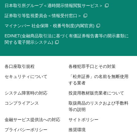
日本取引所グループ＜適時開示情報閲覧サービス＞
証券取引等監視委員会＜情報受付窓口＞
マイナンバー 社会保障・税番号制度(内閣官房)
EDINET(金融商品取引法に基づく有価証券報告書等の開示書類に
関する電子開示システム)
各口座取引規程
各種犯罪手口とその対策
セキュリティについて
「松井証券」の名前を無断使用
する業者
システム障害時の対応
投資用教材販売業者について
コンプライアンス
取扱商品のリスクおよび手数料
等の説明
金融サービス提供法への対応
サイトポリシー
プライバシーポリシー
推奨環境