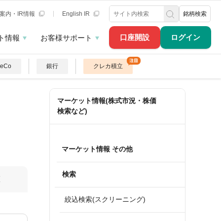
案内・IR情報
English IR
銘柄検索
口座開設
ログイン
ト情報
お客様サポート
DeCo
銀行
クレカ積立
マーケット情報(株式市況・株価
検索など)
マーケット情報 その他
検索
算
絞込検索(スクリーニング)