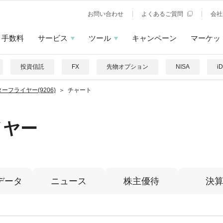
お問い合わせ
よくあるご質問
会社
手数料
サービス
ツール
キャンペーン
マーケッ
投資信託
FX
先物オプション
NISA
i
ーフライヤー(9206)
チャート
イヤー
データ
ニュース
株主優待
決