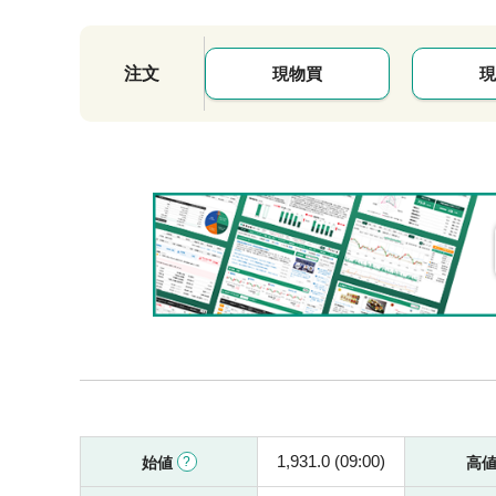
注文
現物買
現
1,931.0 (09:00)
始値
高