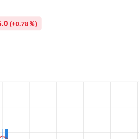
5.0
(
+
0.78％)