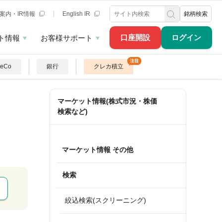
案内・IR情報
English IR
銘柄検索
口座開設
ログイン
ト情報
お客様サポート
DeCo
銀行
クレカ積立
マーケット情報(株式市況・株価
検索など)
マーケット情報 その他
検索
絞込検索(スクリーニング)