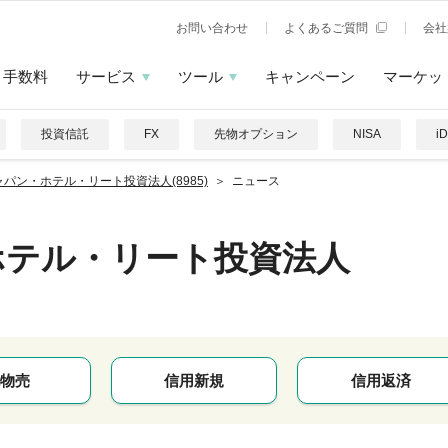
お問い合わせ
よくあるご質問
会社
手数料
サービス
ツール
キャンペーン
マーケッ
投資信託
FX
先物オプション
NISA
i
ャパン・ホテル・リート投資法人(8985)
ニュース
ホテル・リート投資法人
物売
信用新規
信用返済