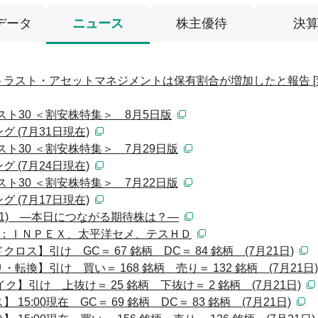
データ
ニュース
株主優待
決
ラスト・アセットマネジメントは保有割合が増加したと報告 [
スト30 ＜割安株特集＞ 8月5日版
 (7月31日現在)
ト30 ＜割安株特集＞ 7月29日版
 (7月24日現在)
ト30 ＜割安株特集＞ 7月22日版
 (7月17日現在)
(1) ―本日につながる期待株は？―
）：ＩＮＰＥＸ、太平洋セメ、テスＨＤ
ス】引け GC＝ 67 銘柄 DC＝ 84 銘柄 (7月21日)
換】引け 買い＝ 168 銘柄 売り＝ 132 銘柄 (7月21日)
】引け 上抜け＝ 25 銘柄 下抜け＝ 2 銘柄 (7月21日)
:00現在 GC＝ 69 銘柄 DC＝ 83 銘柄 (7月21日)