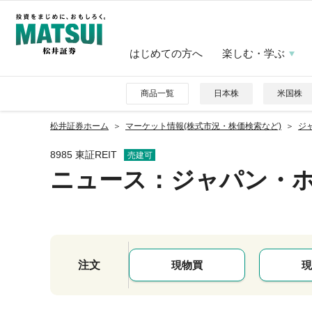
はじめての方へ
楽しむ・学ぶ
商品一覧
日本株
米国株
松井証券ホーム
マーケット情報(株式市況・株価検索など)
ジ
8985 東証REIT
売建可
ニュース
：ジャパン・
注文
現物買
現