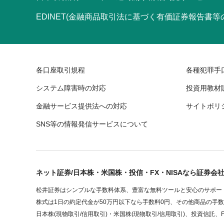
EDINET(金融商品取引法に基づく有価証券報告書
各口座取引規程
各種犯罪手
システム障害時の対応
投資用教材
金融サービス提供法への対応
サイトポリ
SNS等の情報発信サービスについて
ネット証券/日本株・米国株・投信・FX・NISAなら証券会
松井証券はシンプルな手数料体系、豊富な無料ツールと安心のサポート
株式は1日の約定代金が50万円以下なら手数料0円、その他商品の手
日本株(現物取引/信用取引)・米国株(現物取引/信用取引)、投資信託、