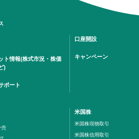
ス
口座開設
キャンペーン
ット情報(株式市況・株価
ど)
サポート
米国株
米国株現物取引
分売
米国株信用取引
IT