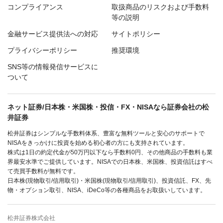
コンプライアンス
取扱商品のリスクおよび手数料
等の説明
金融サービス提供法への対応
サイトポリシー
プライバシーポリシー
推奨環境
SNS等の情報発信サービスに
ついて
ネット証券/日本株・米国株・投信・FX・NISAなら証券会社の松
井証券
松井証券はシンプルな手数料体系、豊富な無料ツールと安心のサポートで
NISAをきっかけに投資を始める初心者の方にも支持されています。
株式は1日の約定代金が50万円以下なら手数料0円、その他商品の手数料も業
界最安水準でご提供しています。NISAでの日本株、米国株、投資信託はすべ
て売買手数料が無料です。
日本株(現物取引/信用取引)・米国株(現物取引/信用取引)、投資信託、FX、先
物・オプション取引、NISA、iDeCo等の各種商品をお取扱いしています。
松井証券株式会社