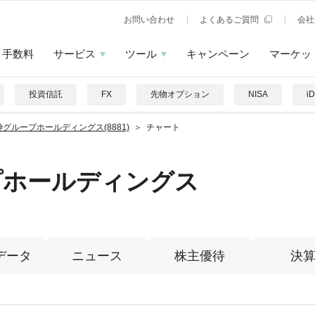
お問い合わせ
よくあるご質問
会社
手数料
サービス
ツール
キャンペーン
マーケッ
投資信託
FX
先物オプション
NISA
i
神グループホールディングス(8881)
チャート
プホールディングス
データ
ニュース
株主優待
決