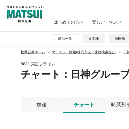
はじめての方へ
楽しむ・学ぶ
商品一覧
日本株
米国株
松井証券ホーム
マーケット情報(株式市況・株価検索など)
日
8881 東証プライム
チャート：
日神グルー
株価
チャート
時系列