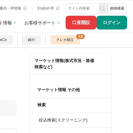
案内・IR情報
English IR
銘柄検索
口座開設
ログイン
ト情報
お客様サポート
DeCo
銀行
クレカ積立
マーケット情報(株式市況・株価
検索など)
マーケット情報 その他
検索
算
絞込検索(スクリーニング)