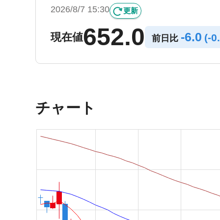
2026/8/7 15:30
更新
652.0
-
6.0
現在値
(
-
0
前日比
チャート