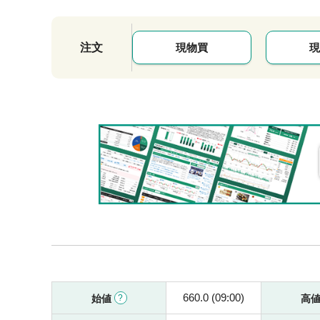
注文
現物買
現
660.0 (09:00)
始値
高