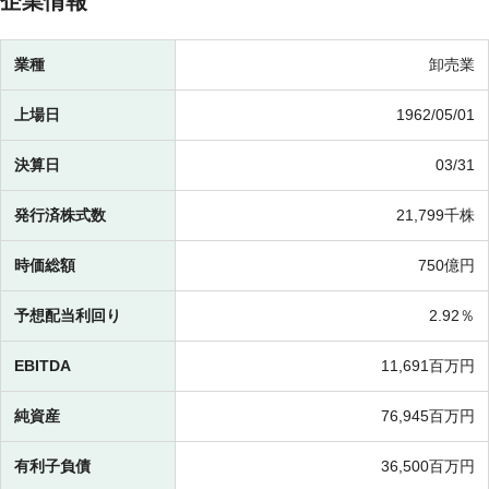
企業情報
業種
卸売業
上場日
1962/05/01
決算日
03/31
発行済株式数
21,799千株
時価総額
750億円
予想配当利回り
2.92％
EBITDA
11,691百万円
純資産
76,945百万円
有利子負債
36,500百万円