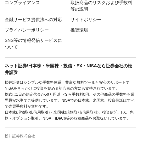
コンプライアンス
取扱商品のリスクおよび手数料
等の説明
金融サービス提供法への対応
サイトポリシー
プライバシーポリシー
推奨環境
SNS等の情報発信サービスに
ついて
ネット証券/日本株・米国株・投信・FX・NISAなら証券会社の松
井証券
松井証券はシンプルな手数料体系、豊富な無料ツールと安心のサポートで
NISAをきっかけに投資を始める初心者の方にも支持されています。
株式は1日の約定代金が50万円以下なら手数料0円、その他商品の手数料も業
界最安水準でご提供しています。NISAでの日本株、米国株、投資信託はすべ
て売買手数料が無料です。
日本株(現物取引/信用取引)・米国株(現物取引/信用取引)、投資信託、FX、先
物・オプション取引、NISA、iDeCo等の各種商品をお取扱いしています。
松井証券株式会社