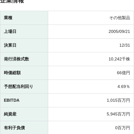
企業情報
業種
その他製品
上場日
2005/09/21
決算日
12/31
発行済株式数
10,242千株
時価総額
66億円
予想配当利回り
4.69％
EBITDA
1,015百万円
純資産
5,945百万円
有利子負債
0百万円