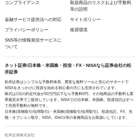
コンプライアンス
取扱商品のリスクおよび手数料
等の説明
金融サービス提供法への対応
サイトポリシー
プライバシーポリシー
推奨環境
SNS等の情報発信サービスに
ついて
ネット証券/日本株・米国株・投信・FX・NISAなら証券会社の松
井証券
松井証券はシンプルな手数料体系、豊富な無料ツールと安心のサポートで
NISAをきっかけに投資を始める初心者の方にも支持されています。
株式は1日の約定代金が50万円以下なら手数料0円、その他商品の手数料も業
界最安水準でご提供しています。NISAでの日本株、米国株、投資信託はすべ
て売買手数料が無料です。
日本株(現物取引/信用取引)・米国株(現物取引/信用取引)、投資信託、FX、先
物・オプション取引、NISA、iDeCo等の各種商品をお取扱いしています。
松井証券株式会社