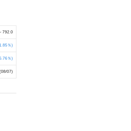
 ~
792.0
1.85％)
6.76％)
(08/07)