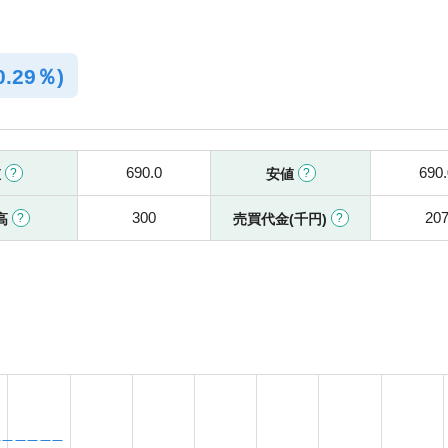
0.29％)
690.0
690.
値
安値
300
20
高
売買代金(千円)