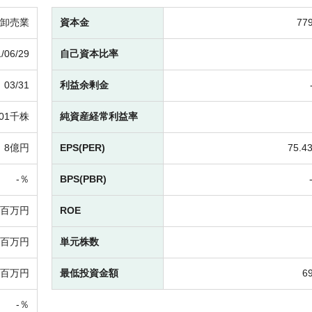
卸売業
資本金
77
/06/29
自己資本比率
03/31
利益余剰金
201千株
純資産経常利益率
8億円
EPS(PER)
75.4
-％
BPS(PBR)
-百万円
ROE
90百万円
単元株数
84百万円
最低投資金額
6
-％