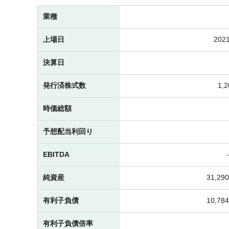
業種
上場日
2021
決算日
発行済株式数
1,
時価総額
予想配当利回り
EBITDA
純資産
31,2
有利子負債
10,7
有利子負債倍率