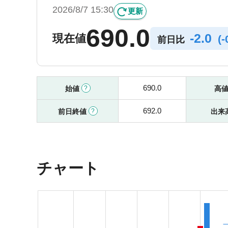
2026/8/7 15:30
更新
690.0
-
2.0
現在値
(
-
前日比
690.0
始値
高
692.0
前日終値
出来
チャート