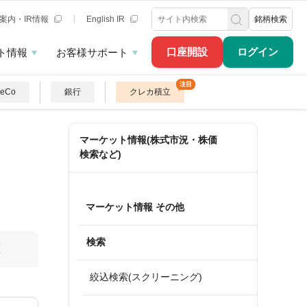
案内・IR情報
English IR
銘柄検索
口座開設
ログイン
ト情報
お客様サポート
DeCo
銀行
クレカ積立
マーケット情報(株式市況・株価
検索など)
マーケット情報 その他
検索
算
絞込検索(スクリーニング)