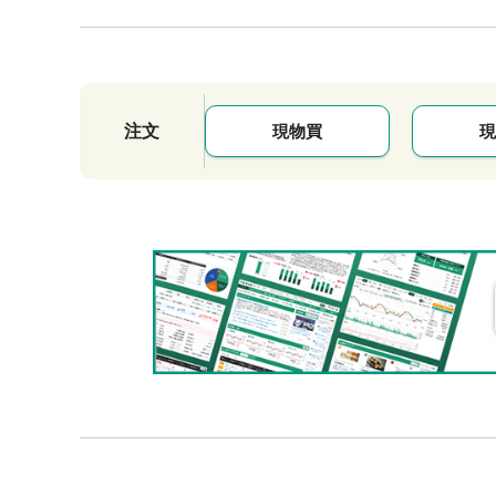
注文
現物買
現