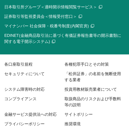
日本取引所グループ＜適時開示情報閲覧サービス＞
証券取引等監視委員会＜情報受付窓口＞
マイナンバー 社会保障・税番号制度(内閣官房)
EDINET(金融商品取引法に基づく有価証券報告書等の開示書類に
関する電子開示システム)
各口座取引規程
各種犯罪手口とその対策
セキュリティについて
「松井証券」の名前を無断使用
する業者
システム障害時の対応
投資用教材販売業者について
コンプライアンス
取扱商品のリスクおよび手数料
等の説明
金融サービス提供法への対応
サイトポリシー
プライバシーポリシー
推奨環境