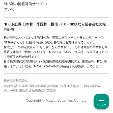
SNS等の情報発信サービスに
ついて
ネット証券/日本株・米国株・投信・FX・NISAなら証券会社の松
井証券
松井証券はシンプルな手数料体系、豊富な無料ツールと安心のサポートで
NISAをきっかけに投資を始める初心者の方にも支持されています。
株式は1日の約定代金が50万円以下なら手数料0円、その他商品の手数料も業
界最安水準でご提供しています。NISAでの日本株、米国株、投資信託はすべ
て売買手数料が無料です。
日本株(現物取引/信用取引)・米国株(現物取引/信用取引)、投資信託、FX、先
物・オプション取引、NISA、iDeCo等の各種商品をお取扱いしています。
松井証券株式会社
金融商品取引業者 関東財務局長(金商)第164号 加入協会：日本証券業協
会、一般社団法人 金融先物取引業協会
Copyright © Matsui Securities Co., Ltd.
メニュー