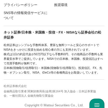
プライバシーポリシー
推奨環境
SNS等の情報発信サービスに
ついて
ネット証券/日本株・米国株・投信・FX・NISAなら証券会社の松
井証券
松井証券はシンプルな手数料体系、豊富な無料ツールと安心のサポートで
NISAをきっかけに投資を始める初心者の方にも支持されています。
株式は1日の約定代金が50万円以下なら手数料0円、その他商品の手数料も業
界最安水準でご提供しています。NISAでの日本株、米国株、投資信託はすべ
て売買手数料が無料です。
日本株(現物取引/信用取引)・米国株(現物取引/信用取引)、投資信託、FX、先
物・オプション取引、NISA、iDeCo等の各種商品をお取扱いしています。
松井証券株式会社
金融商品取引業者 関東財務局長(金商)第164号 加入協会：日本証券業協
会、一般社団法人 金融先物取引業協会
Copyright © Matsui Securities Co., Ltd.