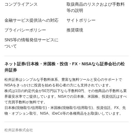
コンプライアンス
取扱商品のリスクおよび手数料
等の説明
金融サービス提供法への対応
サイトポリシー
プライバシーポリシー
推奨環境
SNS等の情報発信サービスに
ついて
ネット証券/日本株・米国株・投信・FX・NISAなら証券会社の松
井証券
松井証券はシンプルな手数料体系、豊富な無料ツールと安心のサポートで
NISAをきっかけに投資を始める初心者の方にも支持されています。
株式は1日の約定代金が50万円以下なら手数料0円、その他商品の手数料も業
界最安水準でご提供しています。NISAでの日本株、米国株、投資信託はすべ
て売買手数料が無料です。
日本株(現物取引/信用取引)・米国株(現物取引/信用取引)、投資信託、FX、先
物・オプション取引、NISA、iDeCo等の各種商品をお取扱いしています。
松井証券株式会社