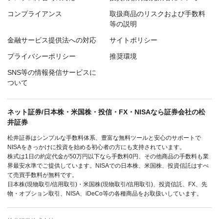
コンプライアンス
取扱商品のリスクおよび手数料
等の説明
金融サービス提供法への対応
サイトポリシー
プライバシーポリシー
推奨環境
SNS等の情報発信サービスに
ついて
ネット証券/日本株・米国株・投信・FX・NISAなら証券会社の松
井証券
松井証券はシンプルな手数料体系、豊富な無料ツールと安心のサポートで
NISAをきっかけに投資を始める初心者の方にも支持されています。
株式は1日の約定代金が50万円以下なら手数料0円、その他商品の手数料も業
界最安水準でご提供しています。NISAでの日本株、米国株、投資信託はすべ
て売買手数料が無料です。
日本株(現物取引/信用取引)・米国株(現物取引/信用取引)、投資信託、FX、先
物・オプション取引、NISA、iDeCo等の各種商品をお取扱いしています。