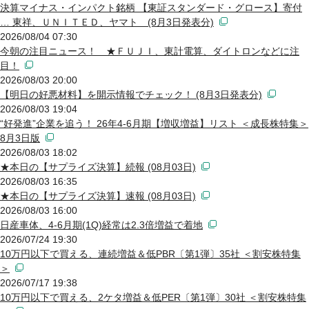
決算マイナス・インパクト銘柄 【東証スタンダード・グロース】寄付
… 東祥、ＵＮＩＴＥＤ、ヤマト (8月3日発表分)
2026/08/04 07:30
今朝の注目ニュース！ ★ＦＵＪＩ、東計電算、ダイトロンなどに注
目！
2026/08/03 20:00
【明日の好悪材料】を開示情報でチェック！ (8月3日発表分)
2026/08/03 19:04
“好発進”企業を追う！ 26年4-6月期【増収増益】リスト ＜成長株特集＞
8月3日版
2026/08/03 18:02
★本日の【サプライズ決算】続報 (08月03日)
2026/08/03 16:35
★本日の【サプライズ決算】速報 (08月03日)
2026/08/03 16:00
日産車体、4-6月期(1Q)経常は2.3倍増益で着地
2026/07/24 19:30
10万円以下で買える、連続増益＆低PBR〔第1弾〕35社 ＜割安株特集
＞
2026/07/17 19:38
10万円以下で買える、2ケタ増益＆低PER〔第1弾〕30社 ＜割安株特集