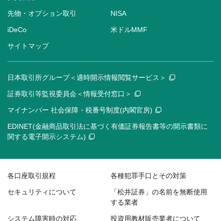
先物・オプション取引
NISA
iDeCo
米ドルMMF
サイトマップ
日本取引所グループ＜適時開示情報閲覧サービス＞
証券取引等監視委員会＜情報受付窓口＞
マイナンバー 社会保障・税番号制度(内閣官房)
EDINET(金融商品取引法に基づく有価証券報告書等の開示書類に
関する電子開示システム)
各口座取引規程
各種犯罪手口とその対策
セキュリティについて
「松井証券」の名前を無断使用
する業者
システム障害時の対応
投資用教材販売業者について