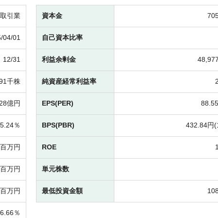
取引業
資本金
70
/04/01
自己資本比率
12/31
利益余剰金
48,9
091千株
純資産経常利益率
328億円
EPS(PER)
88.5
5.24％
BPS(PBR)
432.84円(
-百万円
ROE
17百万円
単元株数
27百万円
最低投資金額
10
56.66％