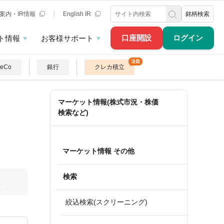
案内・IR情報
English IR
銘柄検索
口座開設
ログイン
ト情報
お客様サポート
DeCo
銀行
クレカ積立
マーケット情報(株式市況・株価
検索など)
マーケット情報 その他
検索
算
絞込検索(スクリーニング)