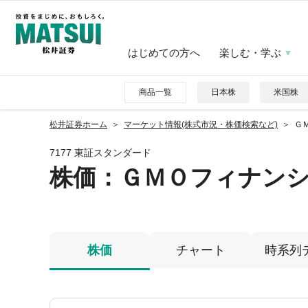
はじめての方へ
楽しむ・学ぶ
商品一覧
日本株
米国株
松井証券ホーム
マーケット情報(株式市況・株価検索など)
Ｇ
7177 東証スタンダード
株価
：ＧＭＯフィナン
株価
チャート
時系列