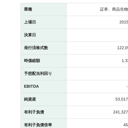
業種
証券、商品先物
上場日
2015
決算日
発行済株式数
122,
時価総額
1,
予想配当利回り
EBITDA
純資産
53,0
有利子負債
241,3
有利子負債倍率
4