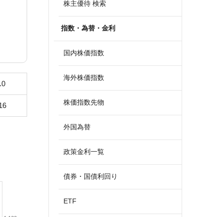
株主優待 検索
指数・為替・金利
国内株価指数
海外株価指数
.0
株価指数先物
16
外国為替
政策金利一覧
債券・国債利回り
ETF