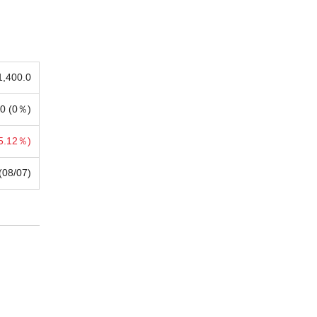
1,400.0
0 (
0％)
5.12％)
(08/07)