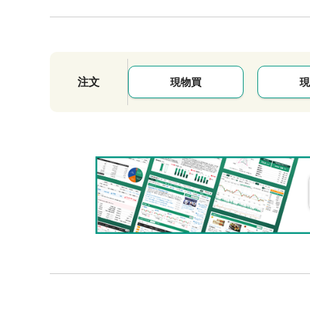
注文
現物買
現