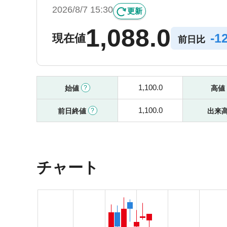
2026/8/7 15:30
更新
1,088.0
-
1
現在値
前日比
1,100.0
始値
高値
1,100.0
前日終値
出来
チャート