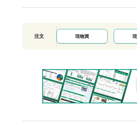
注文
現物買
現