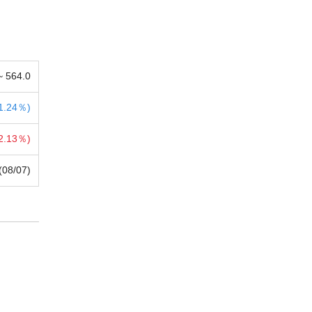
 ~
564.0
1.24％)
2.13％)
(08/07)