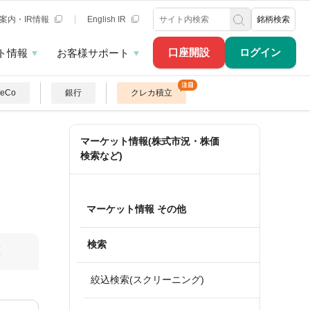
案内・IR情報
English IR
銘柄検索
口座開設
ログイン
ト情報
お客様サポート
DeCo
銀行
クレカ積立
マーケット情報(株式市況・株価
検索など)
マーケット情報 その他
検索
算
絞込検索(スクリーニング)