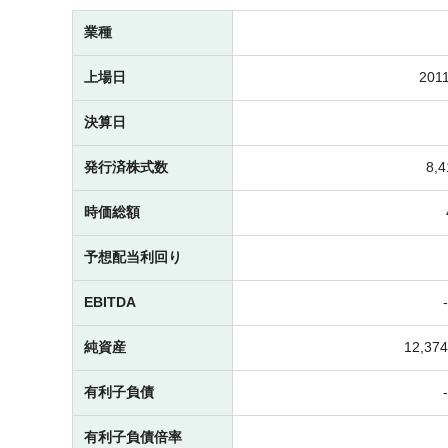
業種
上場日
2011
決算日
発行済株式数
8,
時価総額
予想配当利回り
EBITDA
純資産
12,3
有利子負債
有利子負債倍率