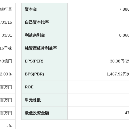
銀行業
資本金
7,8
/03/15
自己資本比率
03/31
利益余剰金
8,8
416千株
純資産経常利益率
40億円
EPS(PER)
30.98円(
2
2.09％
BPS(PBR)
1,467.92円(
-百万円
ROE
74百万円
単元株数
-百万円
最低投資金額
4
-％