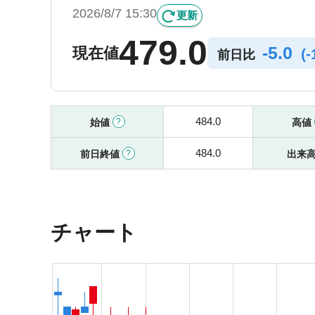
2026/8/7 15:30
更新
479.0
-
5.0
現在値
(
-
前日比
484.0
始値
高値
484.0
前日終値
出来
チャート