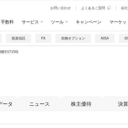
お問い合わせ
よくあるご質問
会社
手数料
サービス
ツール
キャンペーン
マーケッ
投資信託
FX
先物オプション
NISA
i
銀行(7150)
データ
ニュース
株主優待
決