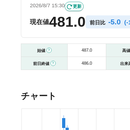
2026/8/7 15:30
更新
481.0
-
5.0
現在値
(
-
前日比
487.0
始値
高
486.0
前日終値
出来
チャート