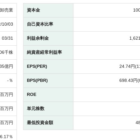
卸売業
資本金
10
/10/03
自己資本比率
03/31
利益余剰金
1,6
306千株
純資産経常利益率
35億円
EPS(PER)
24.74円(
1
-％
BPS(PBR)
698.43円(
36百万円
ROE
03百万円
単元株数
87百万円
最低投資金額
4
76.17％