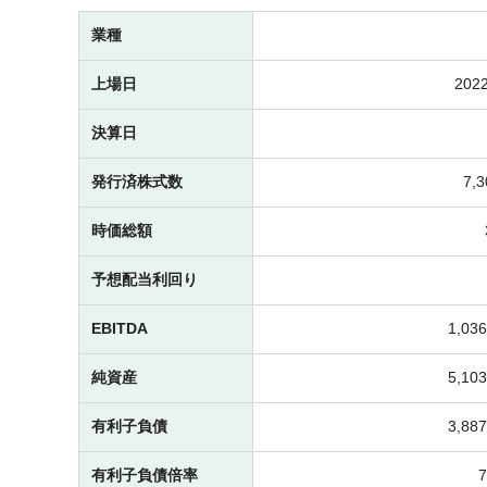
業種
上場日
2022
決算日
発行済株式数
7,
時価総額
予想配当利回り
EBITDA
1,0
純資産
5,1
有利子負債
3,8
有利子負債倍率