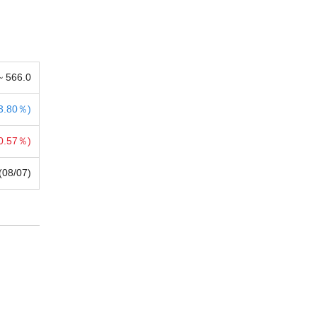
 ~
566.0
3.80％)
0.57％)
(08/07)