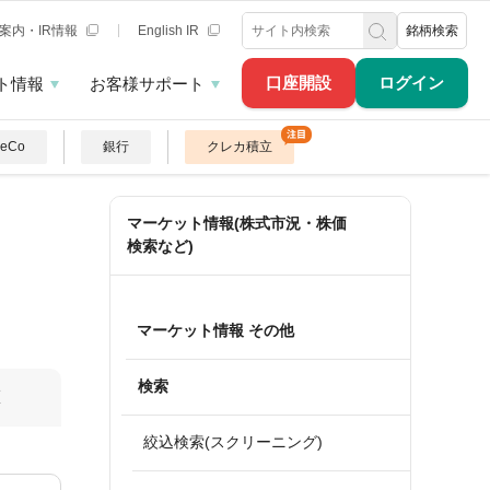
案内・IR情報
English IR
銘柄検索
口座開設
ログイン
ト情報
お客様サポート
DeCo
銀行
クレカ積立
マーケット情報(株式市況・株価
検索など)
マーケット情報 その他
検索
算
絞込検索(スクリーニング)