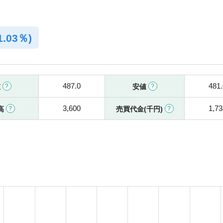
1.03％)
487.0
481.
値
安値
3,600
1,73
高
売買代金(千円)