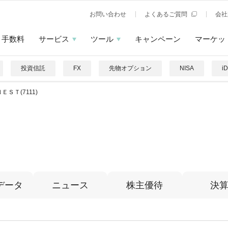
お問い合わせ
よくあるご質問
会社
手数料
サービス
ツール
キャンペーン
マーケッ
投資信託
FX
先物オプション
NISA
i
ＥＳＴ(7111)
データ
ニュース
株主優待
決