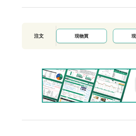
注文
現物買
現