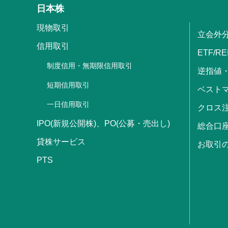
日本株
現物取引
立会外
信用取引
ETF/RE
制度信用・無期限信用取引
逆指値
短期信用取引
ベストマ
一日信用取引
クロス
IPO(新規公開株)、PO(公募・売出し)
総合口
貸株サービス
お取引
PTS