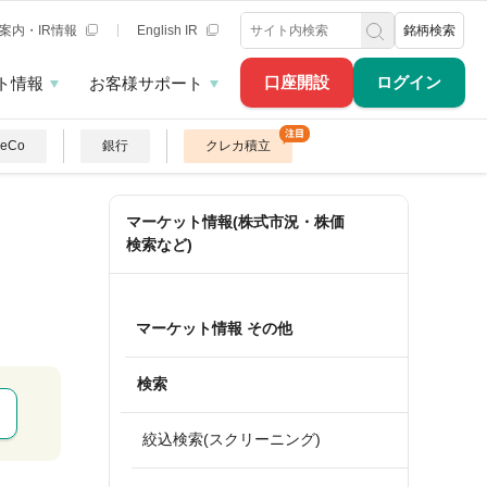
案内・IR情報
English IR
銘柄検索
口座開設
ログイン
ト情報
お客様サポート
DeCo
銀行
クレカ積立
マーケット情報(株式市況・株価
検索など)
マーケット情報 その他
検索
絞込検索(スクリーニング)