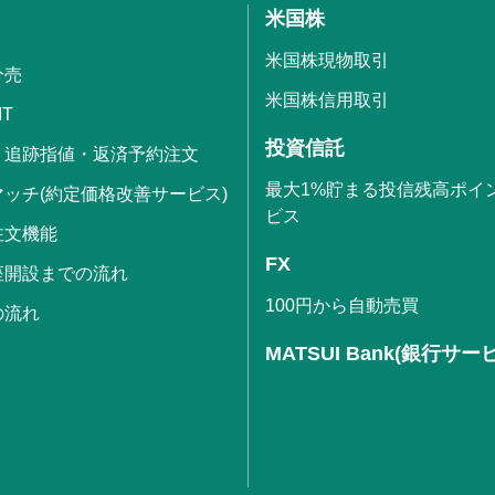
米国株
米国株現物取引
分売
米国株信用取引
IT
投資信託
・追跡指値・返済予約注文
最大1%貯まる投信残高ポイ
ッチ(約定価格改善サービス)
ビス
注文機能
FX
座開設までの流れ
100円から自動売買
の流れ
MATSUI Bank(銀行サー