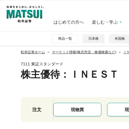
はじめての方へ
楽しむ・学ぶ
商品一覧
日本株
米国株
松井証券ホーム
マーケット情報(株式市況・株価検索など)
ＩＮ
7111 東証スタンダード
株主優待
：ＩＮＥＳＴ
注文
現物買
現