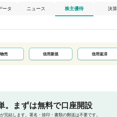
データ
ニュース
株主優待
決
物売
信用新規
信用返済
単。
まずは無料で口座開設
が完結します。
署名・捺印・書類の郵送は不要です。