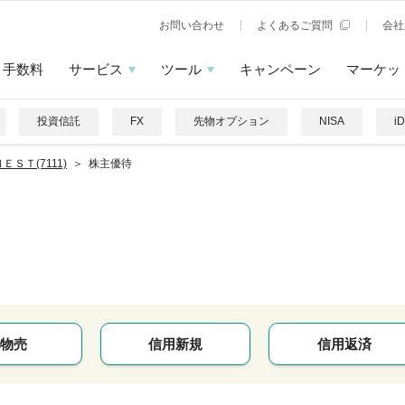
お問い合わせ
よくあるご質問
会社
手数料
サービス
ツール
キャンペーン
マーケッ
投資信託
FX
先物オプション
NISA
i
ＥＳＴ(7111)
株主優待
物売
信用新規
信用返済