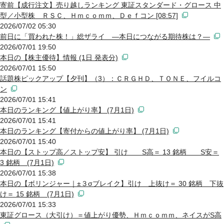
寄前【成行注文】売り越しランキング 東証スタンダード・グロース 中
型／小型株 ＲＳＣ、Ｈｍｃｏｍｍ、Ｄｅｆコン [08:57]
2026/07/02 05:30
前日に「買われた株！」総ザライ ―本日につながる期待株は？―
2026/07/01 19:50
本日の【株主優待】情報 (1日 発表分)
2026/07/01 15:50
話題株ピックアップ【夕刊】（3）：ＣＲＧＨＤ、ＴＯＮＥ、フイルコ
ン
2026/07/01 15:41
本日のランキング【値上がり率】 (7月1日)
2026/07/01 15:41
本日のランキング【寄付からの値上がり率】 (7月1日)
2026/07/01 15:40
本日の【ストップ高／ストップ安】 引け S高＝ 13 銘柄 S安＝
3 銘柄 (7月1日)
2026/07/01 15:38
本日の【ボリンジャー｜±３σブレイク】引け 上抜け＝ 30 銘柄 下抜
け＝ 15 銘柄 (7月1日)
2026/07/01 15:33
東証グロース（大引け）＝値上がり優勢、Ｈｍｃｏｍｍ、ネイスがS高