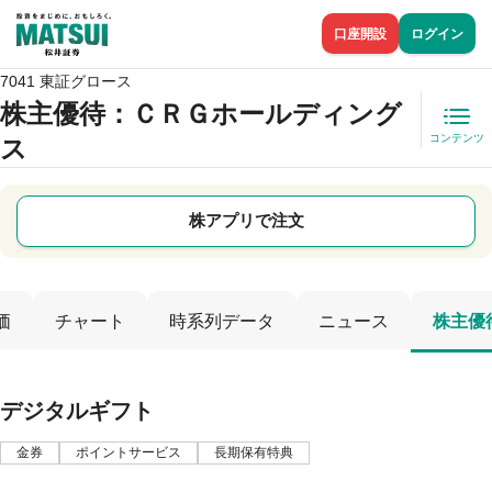
口座開設
ログイン
7041 東証グロース
株主優待
：ＣＲＧホールディング
コンテンツ
ス
株アプリで注文
価
チャート
時系列データ
ニュース
株主優
デジタルギフト
金券
ポイントサービス
長期保有特典