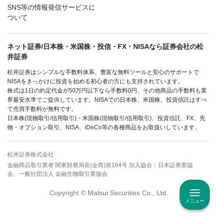
SNS等の情報発信サービスに
ついて
ネット証券/日本株・米国株・投信・FX・NISAなら証券会社の松
井証券
松井証券はシンプルな手数料体系、豊富な無料ツールと安心のサポートで
NISAをきっかけに投資を始める初心者の方にも支持されています。
株式は1日の約定代金が50万円以下なら手数料0円、その他商品の手数料も業
界最安水準でご提供しています。NISAでの日本株、米国株、投資信託はすべ
て売買手数料が無料です。
日本株(現物取引/信用取引)・米国株(現物取引/信用取引)、投資信託、FX、先
物・オプション取引、NISA、iDeCo等の各種商品をお取扱いしています。
松井証券株式会社
金融商品取引業者 関東財務局長(金商)第164号 加入協会：日本証券業協
会、一般社団法人 金融先物取引業協会
Copyright © Matsui Securities Co., Ltd.
メニュー