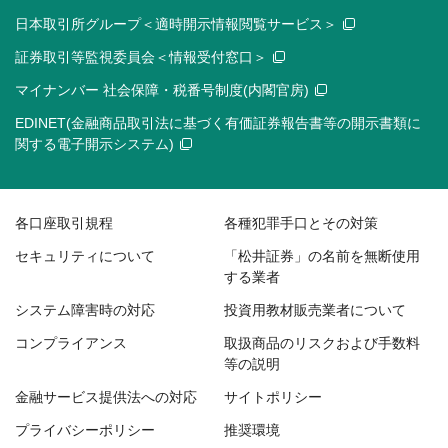
日本取引所グループ＜適時開示情報閲覧サービス＞
証券取引等監視委員会＜情報受付窓口＞
マイナンバー 社会保障・税番号制度(内閣官房)
EDINET(金融商品取引法に基づく有価証券報告書等の開示書類に
関する電子開示システム)
各口座取引規程
各種犯罪手口とその対策
セキュリティについて
「松井証券」の名前を無断使用
する業者
システム障害時の対応
投資用教材販売業者について
コンプライアンス
取扱商品のリスクおよび手数料
等の説明
金融サービス提供法への対応
サイトポリシー
プライバシーポリシー
推奨環境