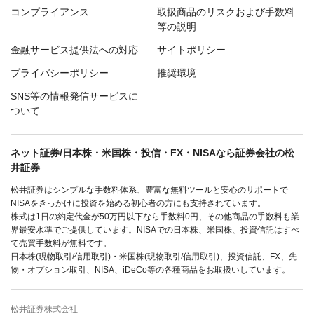
コンプライアンス
取扱商品のリスクおよび手数料
等の説明
金融サービス提供法への対応
サイトポリシー
プライバシーポリシー
推奨環境
SNS等の情報発信サービスに
ついて
ネット証券/日本株・米国株・投信・FX・NISAなら証券会社の松
井証券
松井証券はシンプルな手数料体系、豊富な無料ツールと安心のサポートで
NISAをきっかけに投資を始める初心者の方にも支持されています。
株式は1日の約定代金が50万円以下なら手数料0円、その他商品の手数料も業
界最安水準でご提供しています。NISAでの日本株、米国株、投資信託はすべ
て売買手数料が無料です。
日本株(現物取引/信用取引)・米国株(現物取引/信用取引)、投資信託、FX、先
物・オプション取引、NISA、iDeCo等の各種商品をお取扱いしています。
松井証券株式会社