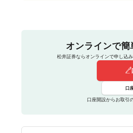
オンラインで簡
松井証券ならオンラインで申し込み
口
口座開設からお取引