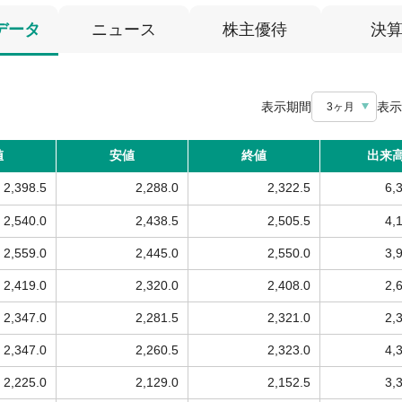
データ
ニュース
株主優待
決
表示期間
表示
3ヶ月
値
安値
終値
出来
2,398.5
2,288.0
2,322.5
6,
2,540.0
2,438.5
2,505.5
4,
2,559.0
2,445.0
2,550.0
3,
2,419.0
2,320.0
2,408.0
2,
2,347.0
2,281.5
2,321.0
2,
2,347.0
2,260.5
2,323.0
4,
2,225.0
2,129.0
2,152.5
3,