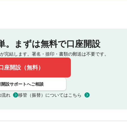
単。
まずは無料で口座開設
が完結します。
署名・捺印・書類の郵送は不要です。
口座開設（無料）
座開設サポートへご相談
の流れ
移管（振替）についてはこちら