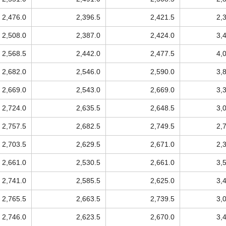
2,476.0
2,396.5
2,421.5
2,
2,508.0
2,387.0
2,424.0
3,
2,568.5
2,442.0
2,477.5
4,
2,682.0
2,546.0
2,590.0
3,
2,669.0
2,543.0
2,669.0
3,
2,724.0
2,635.5
2,648.5
3,
2,757.5
2,682.5
2,749.5
2,
2,703.5
2,629.5
2,671.0
2,
2,661.0
2,530.5
2,661.0
3,
2,741.0
2,585.5
2,625.0
3,
2,765.5
2,663.5
2,739.5
3,
2,746.0
2,623.5
2,670.0
3,