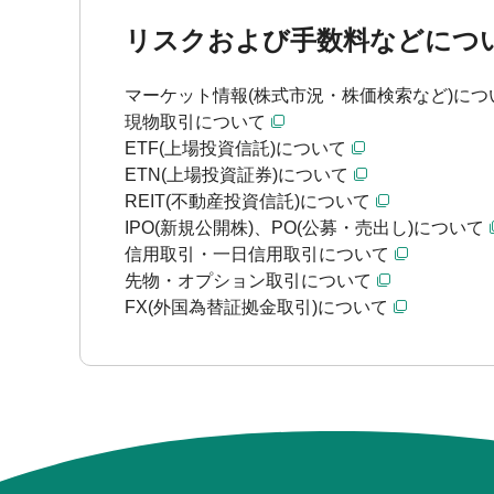
リスクおよび手数料などにつ
マーケット情報(株式市況・株価検索など)につ
現物取引について
ETF(上場投資信託)について
ETN(上場投資証券)について
REIT(不動産投資信託)について
IPO(新規公開株)、PO(公募・売出し)について
信用取引・一日信用取引について
先物・オプション取引について
FX(外国為替証拠金取引)について