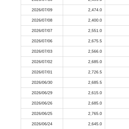
2026/07/09
2,474.0
2026/07/08
2,400.0
2026/07/07
2,551.0
2026/07/06
2,675.5
2026/07/03
2,566.0
2026/07/02
2,685.0
2026/07/01
2,726.5
2026/06/30
2,685.5
2026/06/29
2,615.0
2026/06/26
2,685.0
2026/06/25
2,765.0
2026/06/24
2,645.0