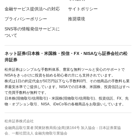
金融サービス提供法への対応
サイトポリシー
プライバシーポリシー
推奨環境
SNS等の情報発信サービスに
ついて
ネット証券/日本株・米国株・投信・FX・NISAなら証券会社の松
井証券
松井証券はシンプルな手数料体系、豊富な無料ツールと安心のサポートで
NISAをきっかけに投資を始める初心者の方にも支持されています。
株式は1日の約定代金が50万円以下なら手数料0円、その他商品の手数料も業
界最安水準でご提供しています。NISAでの日本株、米国株、投資信託はすべ
て売買手数料が無料です。
日本株(現物取引/信用取引)・米国株(現物取引/信用取引)、投資信託、FX、先
物・オプション取引、NISA、iDeCo等の各種商品をお取扱いしています。
松井証券株式会社
金融商品取引業者 関東財務局長(金商)第164号 加入協会：日本証券業協
会、一般社団法人 金融先物取引業協会