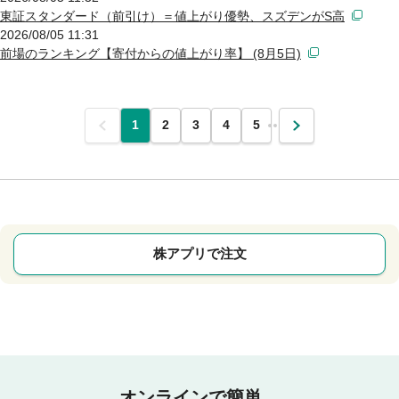
東証スタンダード（前引け）＝値上がり優勢、スズデンがS高
2026/08/05 11:31
前場のランキング【寄付からの値上がり率】 (8月5日)
前
1
2
3
4
5
…
次
株アプリで注文
オンラインで簡単。