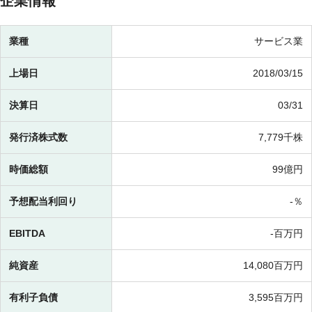
企業情報
業種
サービス業
上場日
2018/03/15
決算日
03/31
発行済株式数
7,779千株
時価総額
99億円
予想配当利回り
-％
EBITDA
-百万円
純資産
14,080百万円
有利子負債
3,595百万円