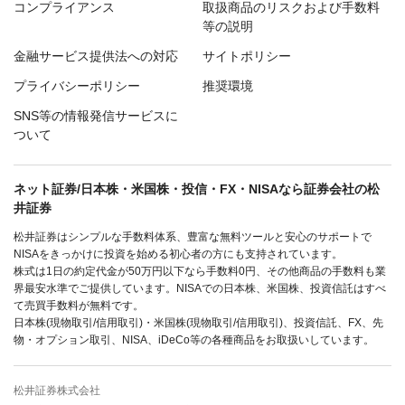
コンプライアンス
取扱商品のリスクおよび手数料
等の説明
金融サービス提供法への対応
サイトポリシー
プライバシーポリシー
推奨環境
SNS等の情報発信サービスに
ついて
ネット証券/日本株・米国株・投信・FX・NISAなら証券会社の松
井証券
松井証券はシンプルな手数料体系、豊富な無料ツールと安心のサポートで
NISAをきっかけに投資を始める初心者の方にも支持されています。
株式は1日の約定代金が50万円以下なら手数料0円、その他商品の手数料も業
界最安水準でご提供しています。NISAでの日本株、米国株、投資信託はすべ
て売買手数料が無料です。
日本株(現物取引/信用取引)・米国株(現物取引/信用取引)、投資信託、FX、先
物・オプション取引、NISA、iDeCo等の各種商品をお取扱いしています。
松井証券株式会社