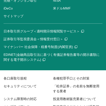
先物・オプション取引
NISA
iDeCo
米ドルMMF
サイトマップ
日本取引所グループ＜適時開示情報閲覧サービス＞
証券取引等監視委員会＜情報受付窓口＞
マイナンバー 社会保障・税番号制度(内閣官房)
EDINET(金融商品取引法に基づく有価証券報告書等の開示書類に
関する電子開示システム)
各口座取引規程
各種犯罪手口とその対策
セキュリティについて
「松井証券」の名前を無断使用
する業者
システム障害時の対応
投資用教材販売業者について