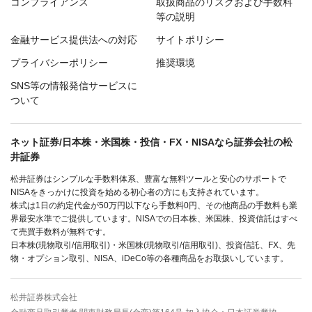
コンプライアンス
取扱商品のリスクおよび手数料
等の説明
金融サービス提供法への対応
サイトポリシー
プライバシーポリシー
推奨環境
SNS等の情報発信サービスに
ついて
ネット証券/日本株・米国株・投信・FX・NISAなら証券会社の松
井証券
松井証券はシンプルな手数料体系、豊富な無料ツールと安心のサポートで
NISAをきっかけに投資を始める初心者の方にも支持されています。
株式は1日の約定代金が50万円以下なら手数料0円、その他商品の手数料も業
界最安水準でご提供しています。NISAでの日本株、米国株、投資信託はすべ
て売買手数料が無料です。
日本株(現物取引/信用取引)・米国株(現物取引/信用取引)、投資信託、FX、先
物・オプション取引、NISA、iDeCo等の各種商品をお取扱いしています。
松井証券株式会社