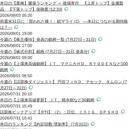
本日の【業種】騰落ランキング ＝ 後場寄付 【上昇トップ】金属製
品 【下落トップ】保険業 [12:33]
2026/08/03 05:20
前週末31日に「買われた株！」総ザライ (1) ―本日につながる期待株
は？―
2026/08/01 19:00
今週の【株主優待】発表の銘柄一覧 (7月27日～31日)
2026/08/01 17:00
今週の【株式分割】銘柄 (7月27日～31日 発表分)
2026/08/01 09:00
今週の【上場来高値銘柄】ＪＴ、マクニカＨＤ、ＲＹＯＤＥＮなど100
銘柄
2026/08/01 08:50
今週の【話題株ダイジェスト】 円谷フィＨＤ、テセック、タムロン (7
月27日～31日)
2026/07/31 20:10
本日の【上場来高値更新】 ＪＴ、積水樹など30銘柄
2026/07/31 15:49
話題株ピックアップ【夕刊】（2）：日伝、ミスミＧ、ＱＰＳＨＤ
2026/07/31 15:41
本日のランキング【約定回数 増加率】 (7月31日)