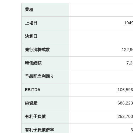
業種
上場日
1949
決算日
発行済株式数
122,
時価総額
7,
予想配当利回り
EBITDA
106,5
純資産
686,2
有利子負債
252,7
有利子負債倍率