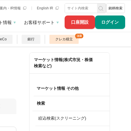
案内・IR情報
English IR
銘柄検索
口座開設
ログイン
ト情報
お客様サポート
DeCo
銀行
クレカ積立
マーケット情報(株式市況・株価
検索など)
マーケット情報 その他
検索
算
絞込検索(スクリーニング)