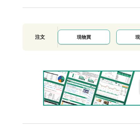
注文
現物買
現