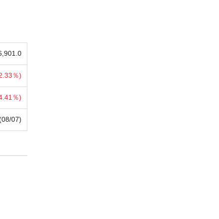
6,901.0
2.33％)
4.41％)
(08/07)