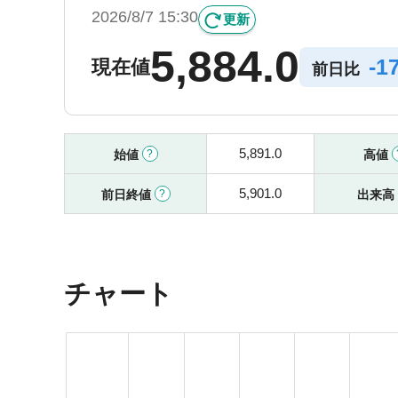
2026/8/7 15:30
更新
5,884.0
-
1
現在値
前日比
5,891.0
始値
高値
5,901.0
前日終値
出来高
チャート