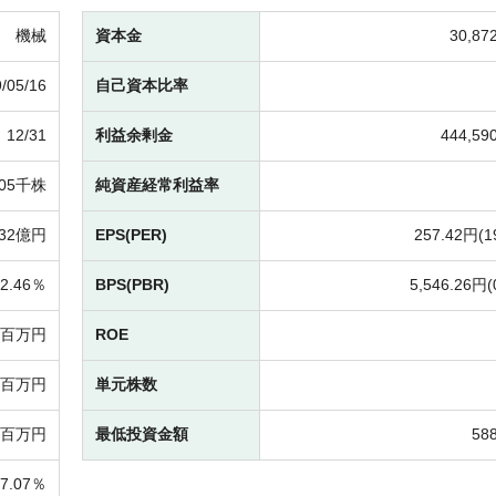
機械
資本金
30,8
/05/16
自己資本比率
12/31
利益余剰金
444,5
905千株
純資産経常利益率
232億円
EPS(PER)
257.42円(
1
2.46％
BPS(PBR)
5,546.26円(
96百万円
ROE
23百万円
単元株数
03百万円
最低投資金額
58
37.07％