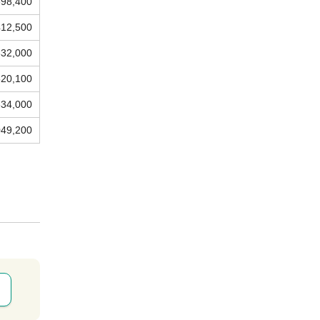
698,400
412,500
832,000
520,100
634,000
049,200