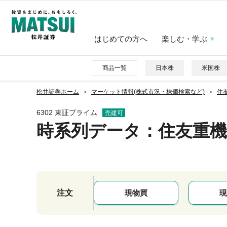
はじめての方へ
楽しむ・学ぶ
商品一覧
日本株
米国株
松井証券ホーム
マーケット情報(株式市況・株価検索など)
住友
6302 東証プライム
売建可
時系列データ
：住友重機
注文
現物買
現