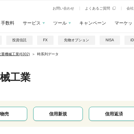
お問い合わせ
よくあるご質問
会社
手数料
サービス
ツール
キャンペーン
マーケッ
投資信託
FX
先物オプション
NISA
i
重機械工業(6302)
時系列データ
械工業
物売
信用新規
信用返済