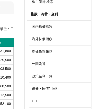
株主優待 検索
算
指数・為替・金利
国内株価指数
単位：
日
海外株価指数
高
331,800
株価指数先物
025,500
外国為替
708,500
政策金利一覧
210,400
968,500
債券・国債利回り
012,500
ETF
052,100