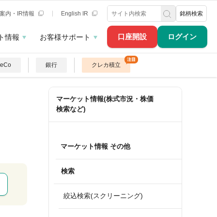
案内・IR情報
English IR
銘柄検索
口座開設
ログイン
ト情報
お客様サポート
DeCo
銀行
クレカ積立
マーケット情報(株式市況・株価
検索など)
マーケット情報 その他
検索
絞込検索(スクリーニング)