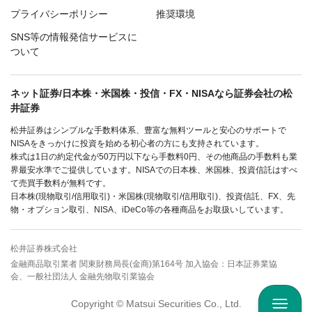
プライバシーポリシー
推奨環境
SNS等の情報発信サービスに
ついて
ネット証券/日本株・米国株・投信・FX・NISAなら証券会社の松
井証券
松井証券はシンプルな手数料体系、豊富な無料ツールと安心のサポートで
NISAをきっかけに投資を始める初心者の方にも支持されています。
株式は1日の約定代金が50万円以下なら手数料0円、その他商品の手数料も業
界最安水準でご提供しています。NISAでの日本株、米国株、投資信託はすべ
て売買手数料が無料です。
日本株(現物取引/信用取引)・米国株(現物取引/信用取引)、投資信託、FX、先
物・オプション取引、NISA、iDeCo等の各種商品をお取扱いしています。
松井証券株式会社
金融商品取引業者 関東財務局長(金商)第164号 加入協会：日本証券業協
会、一般社団法人 金融先物取引業協会
Copyright © Matsui Securities Co., Ltd.