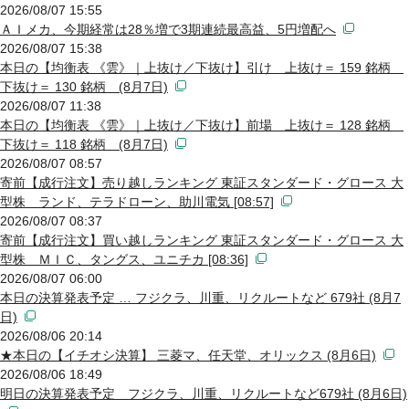
2026/08/07 15:55
ＡＩメカ、今期経常は28％増で3期連続最高益、5円増配へ
2026/08/07 15:38
本日の【均衡表 《雲》｜上抜け／下抜け】引け 上抜け＝ 159 銘柄
下抜け＝ 130 銘柄 (8月7日)
2026/08/07 11:38
本日の【均衡表 《雲》｜上抜け／下抜け】前場 上抜け＝ 128 銘柄
下抜け＝ 118 銘柄 (8月7日)
2026/08/07 08:57
寄前【成行注文】売り越しランキング 東証スタンダード・グロース 大
型株 ランド、テラドローン、助川電気 [08:57]
2026/08/07 08:37
寄前【成行注文】買い越しランキング 東証スタンダード・グロース 大
型株 ＭＩＣ、タングス、ユニチカ [08:36]
2026/08/07 06:00
本日の決算発表予定 … フジクラ、川重、リクルートなど 679社 (8月7
日)
2026/08/06 20:14
★本日の【イチオシ決算】 三菱マ、任天堂、オリックス (8月6日)
2026/08/06 18:49
明日の決算発表予定 フジクラ、川重、リクルートなど679社 (8月6日)