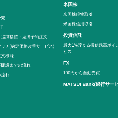
米国株
米国株現物取引
分売
米国株信用取引
IT
投資信託
・追跡指値・返済予約注文
最大1%貯まる投信残高ポイ
ッチ(約定価格改善サービス)
ビス
注文機能
FX
座開設までの流れ
100円から自動売買
の流れ
MATSUI Bank(銀行サー