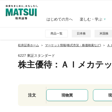
はじめての方へ
楽しむ・学ぶ
商品一覧
日本株
米国株
松井証券ホーム
マーケット情報(株式市況・株価検索など)
ＡＩ
6227 東証スタンダード
株主優待
：ＡＩメカテ
注文
現物買
現