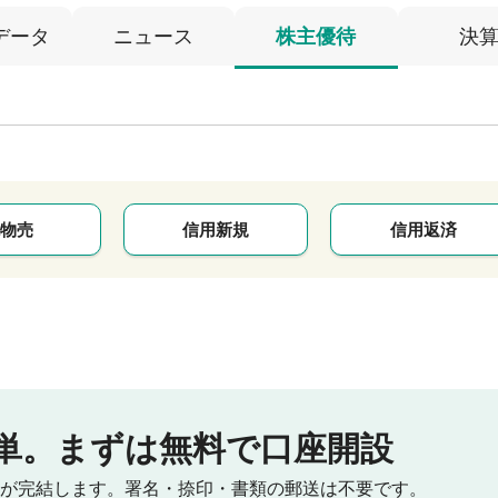
データ
ニュース
株主優待
決
物売
信用新規
信用返済
単。
まずは無料で口座開設
が完結します。
署名・捺印・書類の郵送は不要です。