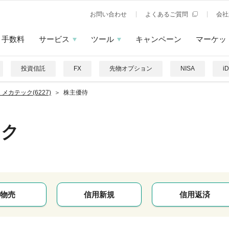
お問い合わせ
よくあるご質問
会社
手数料
サービス
ツール
キャンペーン
マーケッ
投資信託
FX
先物オプション
NISA
i
メカテック(6227)
株主優待
ック
物売
信用新規
信用返済