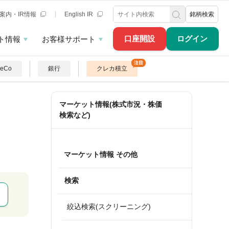
案内・IR情報
English IR
銘柄検索
口座開設
ログイン
ト情報
お客様サポート
DeCo
銀行
クレカ積立
マーケット情報(株式市況・株価
検索など)
マーケット情報 その他
検索
絞込検索(スクリーニング)