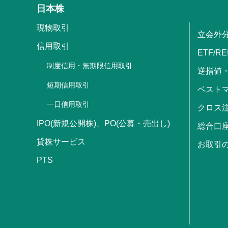
日本株
現物取引
立会外
信用取引
ETF/RE
制度信用・無期限信用取引
逆指値
短期信用取引
ベストマ
一日信用取引
クロス
IPO(新規公開株)、PO(公募・売出し)
総合口
貸株サービス
お取引
PTS