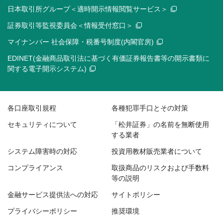
日本取引所グループ＜適時開示情報閲覧サービス＞
証券取引等監視委員会＜情報受付窓口＞
マイナンバー 社会保障・税番号制度(内閣官房)
EDINET(金融商品取引法に基づく有価証券報告書等の開示書類に
関する電子開示システム)
各口座取引規程
各種犯罪手口とその対策
セキュリティについて
「松井証券」の名前を無断使用
する業者
システム障害時の対応
投資用教材販売業者について
コンプライアンス
取扱商品のリスクおよび手数料
等の説明
金融サービス提供法への対応
サイトポリシー
プライバシーポリシー
推奨環境