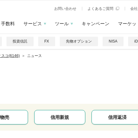
お問い合わせ
よくあるご質問
会社
手数料
サービス
ツール
キャンペーン
マーケッ
投資信託
FX
先物オプション
NISA
i
スコ(6146)
ニュース
物売
信用新規
信用返済