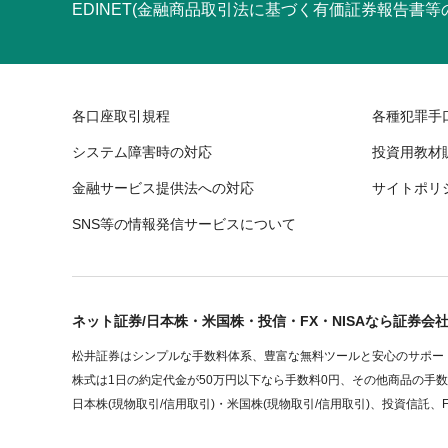
EDINET(金融商品取引法に基づく有価証券報告書
各口座取引規程
各種犯罪手
システム障害時の対応
投資用教材
金融サービス提供法への対応
サイトポリ
SNS等の情報発信サービスについて
ネット証券/日本株・米国株・投信・FX・NISAなら証券会
松井証券はシンプルな手数料体系、豊富な無料ツールと安心のサポート
株式は1日の約定代金が50万円以下なら手数料0円、その他商品の手
日本株(現物取引/信用取引)・米国株(現物取引/信用取引)、投資信託、