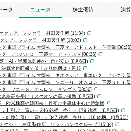
データ
ニュース
株主優待
決
クシア、フジクラ、村田製作所 (11:34)
シア、フジクラ、村田製作所 (10:03)
 東証プライム 大型株 三菱マ、アドテスト、任天堂 [08:36
 デジハＨＤ、三菱マ、アドテスト [08:36]
落、AI・半導体関連の一角が安い (8月6日)
、決算物色旺盛で値上がり銘柄は７割超
 東証プライム 大型株 キオクシア、東エレク、フジクラ [08:
 東証プライム 大型株 ソニーＧ、オムロン、三菱ＵＦＪ [08:
 ソニーＧ、オムロン、タングス [08:36]
欧米株高を受けリスクオンの買い優勢 (8月5日)
高、欧米株高や韓国株上昇受け半導体中心に続急騰
引け 買い＝ 246 銘柄 売り＝ 179 銘柄 (8月5日)
換】引け 買い＝ 347 銘柄 売り＝ 116 銘柄 (8月5日)
クシア、村田製作所、ソフトバンクグループ (15:34)