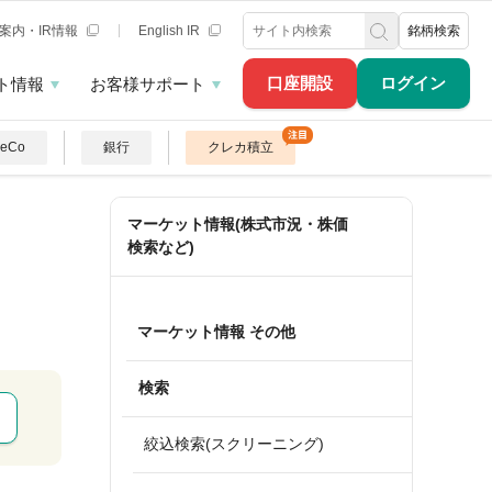
案内・IR情報
English IR
銘柄検索
口座開設
ログイン
ト情報
お客様サポート
DeCo
銀行
クレカ積立
マーケット情報(株式市況・株価
検索など)
マーケット情報 その他
検索
絞込検索(スクリーニング)