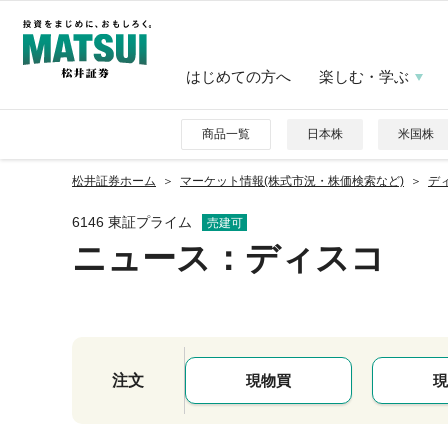
はじめての方へ
楽しむ・学ぶ
商品一覧
日本株
米国株
松井証券ホーム
マーケット情報(株式市況・株価検索など)
ディ
6146 東証プライム
売建可
ニュース
：ディスコ
注文
現物買
現