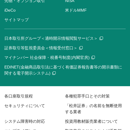
先物・オプション取引
NISA
iDeCo
米ドルMMF
サイトマップ
日本取引所グループ＜適時開示情報閲覧サービス＞
証券取引等監視委員会＜情報受付窓口＞
マイナンバー 社会保障・税番号制度(内閣官房)
EDINET(金融商品取引法に基づく有価証券報告書等の開示書類に
関する電子開示システム)
各口座取引規程
各種犯罪手口とその対策
セキュリティについて
「松井証券」の名前を無断使用
する業者
システム障害時の対応
投資用教材販売業者について