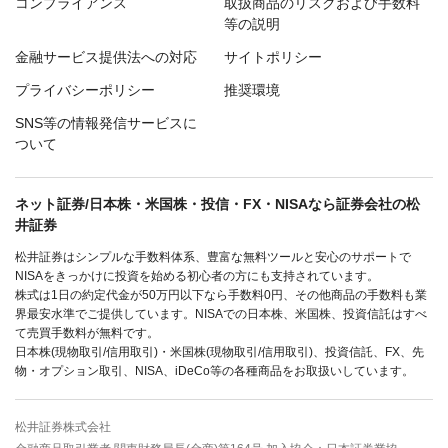
コンプライアンス
取扱商品のリスクおよび手数料
等の説明
金融サービス提供法への対応
サイトポリシー
プライバシーポリシー
推奨環境
SNS等の情報発信サービスに
ついて
ネット証券/日本株・米国株・投信・FX・NISAなら証券会社の松
井証券
松井証券はシンプルな手数料体系、豊富な無料ツールと安心のサポートで
NISAをきっかけに投資を始める初心者の方にも支持されています。
株式は1日の約定代金が50万円以下なら手数料0円、その他商品の手数料も業
界最安水準でご提供しています。NISAでの日本株、米国株、投資信託はすべ
て売買手数料が無料です。
日本株(現物取引/信用取引)・米国株(現物取引/信用取引)、投資信託、FX、先
物・オプション取引、NISA、iDeCo等の各種商品をお取扱いしています。
松井証券株式会社