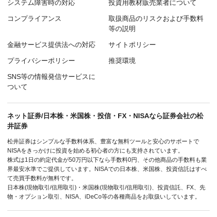
システム障害時の対応
投資用教材販売業者について
コンプライアンス
取扱商品のリスクおよび手数料
等の説明
金融サービス提供法への対応
サイトポリシー
プライバシーポリシー
推奨環境
SNS等の情報発信サービスに
ついて
ネット証券/日本株・米国株・投信・FX・NISAなら証券会社の松
井証券
松井証券はシンプルな手数料体系、豊富な無料ツールと安心のサポートで
NISAをきっかけに投資を始める初心者の方にも支持されています。
株式は1日の約定代金が50万円以下なら手数料0円、その他商品の手数料も業
界最安水準でご提供しています。NISAでの日本株、米国株、投資信託はすべ
て売買手数料が無料です。
日本株(現物取引/信用取引)・米国株(現物取引/信用取引)、投資信託、FX、先
物・オプション取引、NISA、iDeCo等の各種商品をお取扱いしています。