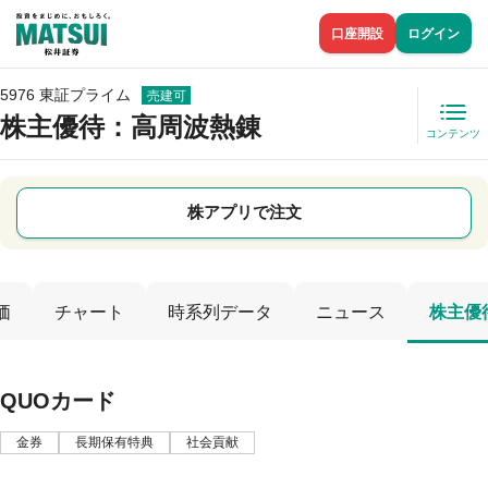
口座開設
ログイン
5976 東証プライム
売建可
株主優待
：高周波熱錬
コンテンツ
株アプリで注文
価
チャート
時系列データ
ニュース
株主優
QUOカード
金券
長期保有特典
社会貢献