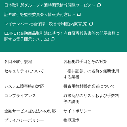
日本取引所グループ＜適時開示情報閲覧サービス＞
証券取引等監視委員会＜情報受付窓口＞
マイナンバー 社会保障・税番号制度(内閣官房)
EDINET(金融商品取引法に基づく有価証券報告書等の開示書類に
関する電子開示システム)
各口座取引規程
各種犯罪手口とその対策
セキュリティについて
「松井証券」の名前を無断使用
する業者
システム障害時の対応
投資用教材販売業者について
コンプライアンス
取扱商品のリスクおよび手数料
等の説明
金融サービス提供法への対応
サイトポリシー
プライバシーポリシー
推奨環境